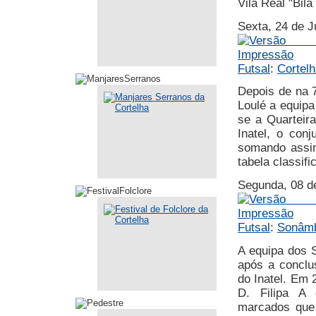
Vila Real "Bila
Sexta, 24 de 
Futsal
:
Cortelh
Depois de na 7
Loulé a equipa
se a Quarteira
Inatel, o conj
somando assim
tabela classifi
Segunda, 08 d
Futsal
:
Sonâmbu
A equipa dos S
após a conclu
do Inatel. Em 
D. Filipa A
marcados que 