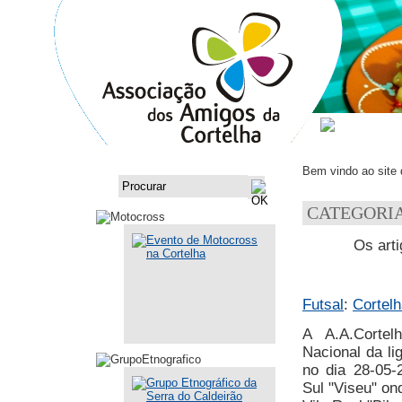
ASSOCI
Bem vindo ao site
CATEGORIA
Os arti
Futsal
:
Cortel
A A.A.Corte
Nacional da li
no dia 28-05-
Sul "Viseu" on