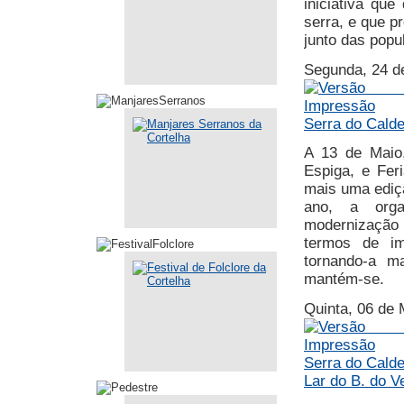
iniciativa qu
serra, e que 
junto das popu
Segunda, 24 d
Serra do Calde
A 13 de Maio,
Espiga, e Fer
mais uma ediçã
ano, a orga
modernizaçã
termos de im
tornando-a ma
mantém-se.
Quinta, 06 de 
Serra do Calde
Lar do B. do V