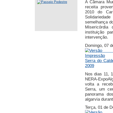
A Câmara Muni
receita prove
2010 do Carn
Solidariedade
semelhança do
Misericórdia
instituição p
intervenção.
Domingo, 07 d
Serra do Cald
2009
Nos dias 11, 
NERA-ExpoAlga
volta a rece
Serra, um ce
panorama dos
algarvia durant
Terça, 01 de 