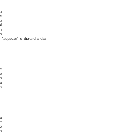
a
e
e
l
m
o
e “aquecer” o dia-a-dia das
e
e
o
 a
s
a
e
o
a