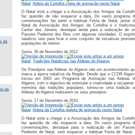
Natal
:
Aldeia da Cortelha cheia de animação neste Natal
O Natal está a chegar e a Associação dos Amigos da Cortelh
faz questão de não esquecer a data. Do vasto programa d
comemorações faz parte a habitual Festa de Natal, jantar d
Natal da Associação dos Amigos da Cortelha e o tradiciona
Cantar das Janeira, destaque ainda para a realização de u
Passeio Pedestre dos Reis com algumas novidades. O espírit
natalício veio para ficar e este conjunto de iniciativas promet
populações do interior.
Sexta, 30 de Novembro de 2012
|
Natal
:
Tradições Natalícias nas Aldeias do Algarve
Os Presépios nas Aldeias do Algarve são um acontecimento qu
marca a época natalícia da Região. Desde que a CCDR Algarv
iniciou em 2003 um Programa de Animação nas Aldeias d
Algarve, com o objectivo de estimular a criatividade e recuperar
memória das tradições populares, tornou-se uma tradição a
Aldeias do Algarve realizarem os seus presépios.
Sexta, 17 de Dezembro de 2010
|
Natal
:
Aldeia da Cortelha repleta de animação neste Natal
O Natal está a chegar e a Associação dos Amigos da Cortelh
faz questão de não esquecer a data. Do vasto programa d
comemorações, destaque para a realização de um Passei
Pedestre de Natal, sem esquecer a habitual Festa de Natal, 